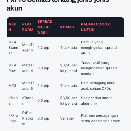
akun
SPREAD
AKU
PLAT
PALING COCOK
MULAI
KOMISI
N
FORM
UNTUK
DARI
MT4
Pemula yang
MetaTr
Stand
1,2 pip
Tidak ada
menginginkan spread
ader 4
ar
all-in
Trader aktif yang
MT4
MetaTr
$3,50 per
0,0 pip
menginginkan spread
Raw+
ader 4
lot per sisi
mentah
MetaTr
Para pedagang multi-
MT5
1,4 pip
Tidak ada
ader 5
aset, saham CFDs
cTrad
cTrade
$3,50 per
Scalper dan trader
0,0 pip
er
r
lot per sisi
algoritmik
FxPro
FxPro
Platform perdagangan
Platfor
0,0 pip
Variabel
Edge
serba ada berbasis web
m