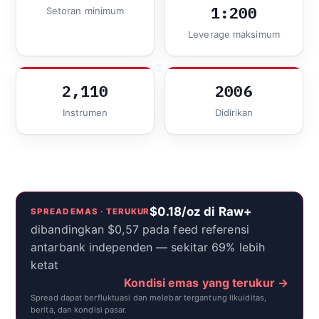
1:200
Setoran minimum
Leverage maksimum
2,110
2006
Instrumen
Didirikan
$0.18/oz di Raw+
SPREAD EMAS · TERUKUR
dibandingkan $0,57 pada feed referensi
antarbank independen — sekitar 69% lebih
ketat
Kondisi emas yang terukur →
Spread dapat berfluktuasi dan melebar tergantung likuiditas,
berita, dan kondisi pasar.