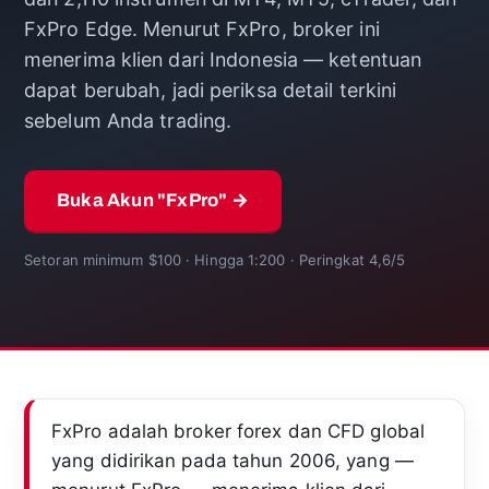
FxPro Edge. Menurut FxPro, broker ini
menerima klien dari Indonesia — ketentuan
dapat berubah, jadi periksa detail terkini
sebelum Anda trading.
Buka Akun "FxPro" →
Setoran minimum $100 · Hingga 1:200 · Peringkat 4,6/5
FxPro adalah broker forex dan CFD global
yang didirikan pada tahun 2006, yang —