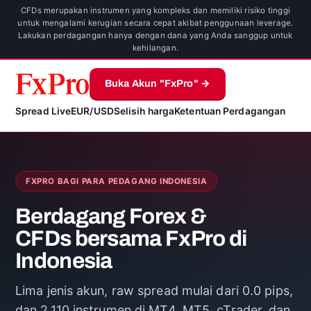
CFDs merupakan instrumen yang kompleks dan memiliki risiko tinggi
untuk mengalami kerugian secara cepat akibat penggunaan leverage.
Lakukan perdagangan hanya dengan dana yang Anda sanggup untuk
kehilangan.
Buka Akun "FxPro" →
Spread Live
EUR/USD
Selisih harga
Ketentuan Perdagangan
FXPRO BAGI PARA PEDAGANG INDONESIA
Berdagang Forex &
CFDs bersama FxPro di
Indonesia
Lima jenis akun, raw spread mulai dari 0.0 pips,
dan 2,110 instrumen di MT4, MT5, cTrader, dan