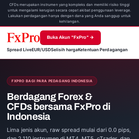
CFDs merupakan instrumen yang kompleks dan memiliki risiko tinggi
untuk mengalami kerugian secara cepat akibat penggunaan leverage.
Lakukan perdagangan hanya dengan dana yang Anda sanggup untuk
kehilangan.
Buka Akun "FxPro" →
Spread Live
EUR/USD
Selisih harga
Ketentuan Perdagangan
FXPRO BAGI PARA PEDAGANG INDONESIA
Berdagang Forex &
CFDs bersama FxPro di
Indonesia
Lima jenis akun, raw spread mulai dari 0.0 pips,
dan 2,110 instrumen di MT4, MT5, cTrader, dan