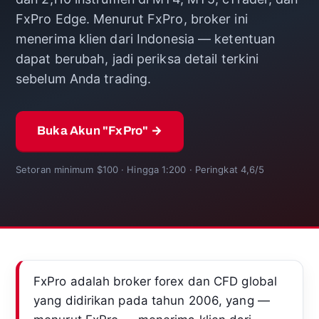
FxPro Edge. Menurut FxPro, broker ini
menerima klien dari Indonesia — ketentuan
dapat berubah, jadi periksa detail terkini
sebelum Anda trading.
Buka Akun "FxPro" →
Setoran minimum $100 · Hingga 1:200 · Peringkat 4,6/5
FxPro adalah broker forex dan CFD global
yang didirikan pada tahun 2006, yang —