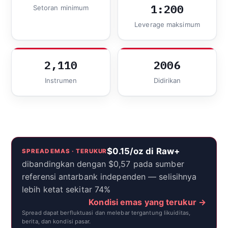
1:200
Setoran minimum
Leverage maksimum
2,110
2006
Instrumen
Didirikan
$0.15/oz di Raw+
SPREAD EMAS · TERUKUR
dibandingkan dengan $0,57 pada sumber
referensi antarbank independen — selisihnya
lebih ketat sekitar 74%
Kondisi emas yang terukur →
Spread dapat berfluktuasi dan melebar tergantung likuiditas,
berita, dan kondisi pasar.