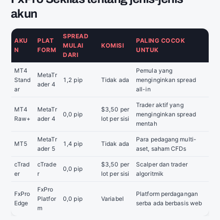
akun
SPREAD
AKU
PLAT
PALING COCOK
MULAI
KOMISI
N
FORM
UNTUK
DARI
MT4
Pemula yang
MetaTr
Stand
1,2 pip
Tidak ada
menginginkan spread
ader 4
ar
all-in
Trader aktif yang
MT4
MetaTr
$3,50 per
0,0 pip
menginginkan spread
Raw+
ader 4
lot per sisi
mentah
MetaTr
Para pedagang multi-
MT5
1,4 pip
Tidak ada
ader 5
aset, saham CFDs
cTrad
cTrade
$3,50 per
Scalper dan trader
0,0 pip
er
r
lot per sisi
algoritmik
FxPro
FxPro
Platform perdagangan
Platfor
0,0 pip
Variabel
Edge
serba ada berbasis web
m